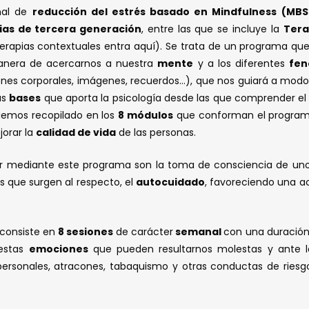
inal de
reducción del estrés basado en Mindfulness (MBS
ias de tercera generación
, entre las que se incluye la
Tera
erapias contextuales entra
aquí
). Se trata de un programa que
nera de acercarnos a nuestra
mente
y a los diferentes
fe
nes corporales, imágenes, recuerdos…), que nos guiará a mod
as
bases
que aporta la psicología desde las que comprender e
emos recopilado en los
8 módulos
que conforman el program
jorar la
calidad de vida
de las personas.
r mediante este programa son la toma de consciencia de un
as que surgen al respecto, el
autocuidado
, favoreciendo una a
 consiste en
8 sesiones
de carácter
semanal
con una duración
 estas
emociones
que pueden resultarnos molestas y ante 
erpersonales, atracones, tabaquismo y otras conductas de ries