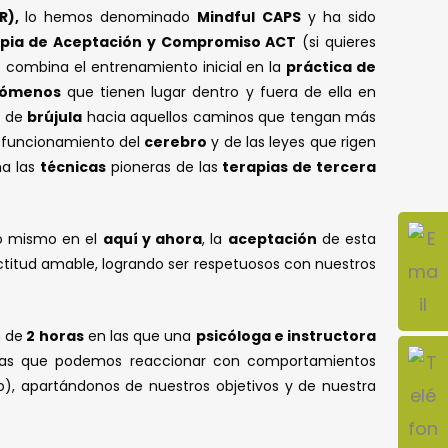
R),
lo hemos denominado
Mindful CAPS
y ha sido
pia de Aceptación y Compromiso ACT
(si quieres
 combina el entrenamiento inicial en la
práctica de
nómenos
que tienen lugar dentro y fuera de ella en
o de
brújula
hacia aquellos caminos que tengan más
l funcionamiento del
cerebro
y de las leyes que rigen
a las
técnicas
pioneras de las
terapias de tercera
o mismo en el
aquí y ahora
, la
aceptación
de esta
ctitud amable, logrando ser respetuosos con nuestros
 de
2 horas
en las que una
psicóloga e instructora
las que podemos reaccionar con comportamientos
go), apartándonos de nuestros objetivos y de nuestra