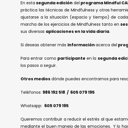
En esta
segunda edición
del
programa Mindful C
práctica las técnicas de Mindfulness y otras herram
ajustarse a la situación (espacio y tiempo) de cada
marcha de los ejercicios de Mindfulness tanto en
ses
sus diversas
aplicaciones en la vida diaria
.
Si deseas obtener más
información
acerca del
prog
Para entrar como
participante
en la
segunda edic
los pasos a seguir.
Otros medios
dónde puedes encontrarnos para resolv
Teléfonos:
986 192 518 / 605 079 195
Whatsapp:
605 079 195
Queremos contribuir a reducir el estrés al que esta
mediante el buen manejo de las emociones. Y lo ha