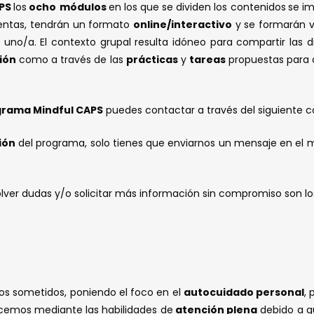
APS
los
ocho
módulos
en los que se dividen los contenidos
se i
ientas, tendrán un formato
online/interactivo
y se formarán v
 uno/a. El contexto grupal resulta idóneo para compartir las 
ión
como a través de las
prácticas
y
tareas
propuestas para c
rama Mindful CAPS
puedes contactar a través del siguiente c
ión
del programa, solo tienes que enviarnos un mensaje en el 
er dudas y/o solicitar más información sin compromiso son los
mos sometidos, poniendo el foco en el
autocuidado personal
, 
cemos mediante las habilidades de
atención plena
debido a qu