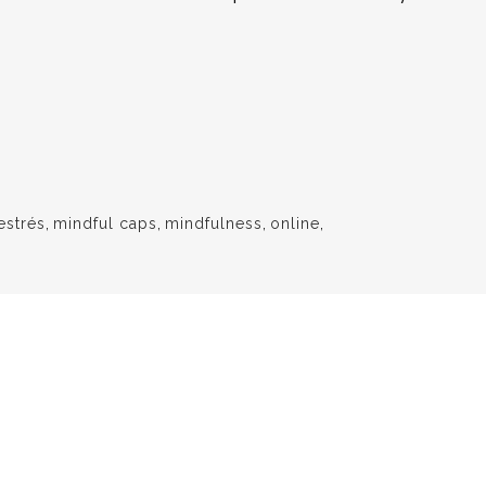
estrés
,
mindful caps
,
mindfulness
,
online
,