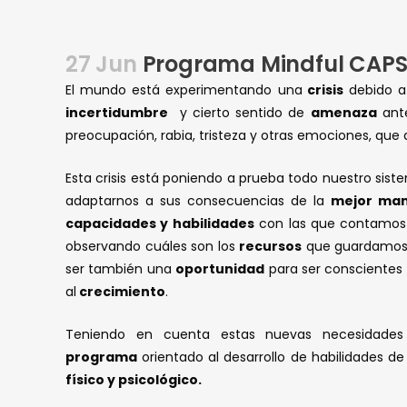
27 Jun
Programa Mindful CAPS: 
El mundo está experimentando una
crisis
debido a 
incertidumbre
y cierto sentido de
amenaza
ante
preocupación, rabia, tristeza y otras emociones, que di
Esta crisis está poniendo a prueba todo nuestro sist
adaptarnos a sus consecuencias de la
mejor man
capacidades y habilidades
con las que contamos 
observando cuáles son los
recursos
que guardamos e
ser también una
oportunidad
para ser consciente
al
crecimiento
.
Teniendo en cuenta estas nuevas necesidade
programa
orientado al desarrollo de habilidades d
físico y psicológico.