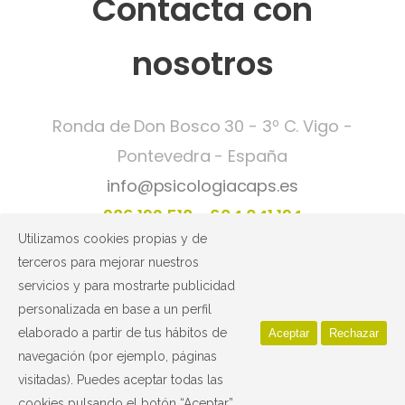
Contacta con
nosotros
Ronda de Don Bosco 30 - 3º C. Vigo -
Pontevedra - España
info@psicologiacaps.es
986 192 518
604 041 194
Utilizamos cookies propias y de
terceros para mejorar nuestros
Política de privacidad y Aviso legal
servicios y para mostrarte publicidad
Nº de Registro Sanitario:
C-36-002180
personalizada en base a un perfil
elaborado a partir de tus hábitos de
Aceptar
Rechazar
navegación (por ejemplo, páginas
visitadas). Puedes aceptar todas las
cookies pulsando el botón “Aceptar”.