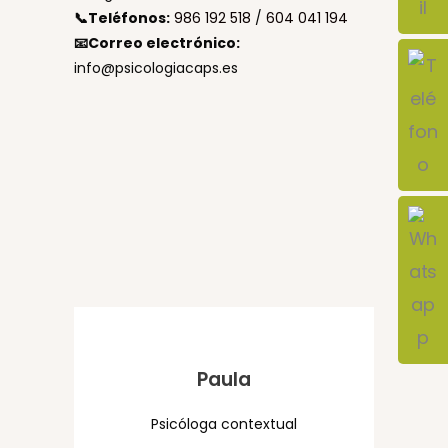
📞
Teléfonos:
986 192 518
/
604 041 194
📧
Correo electrónico:
info@psicologiacaps.es
Paula
Psicóloga contextual