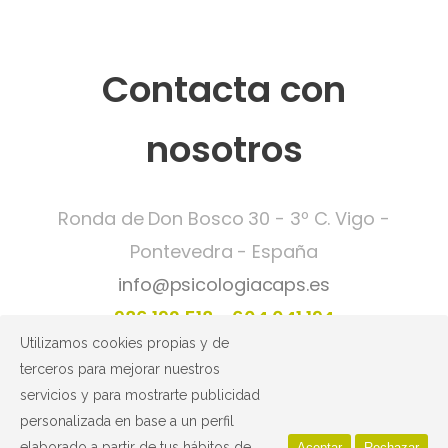
Contacta con
nosotros
Ronda de Don Bosco 30 - 3º C. Vigo -
Pontevedra - España
info@psicologiacaps.es
986 192 518
604 041 194
Utilizamos cookies propias y de
terceros para mejorar nuestros
Política de privacidad y Aviso legal
servicios y para mostrarte publicidad
Nº de Registro Sanitario:
C-36-002180
personalizada en base a un perfil
elaborado a partir de tus hábitos de
Aceptar
Rechazar